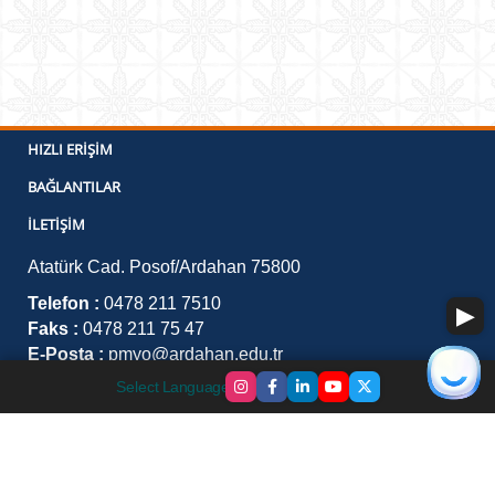
HIZLI ERIŞIM
BAĞLANTILAR
İLETIŞIM
Atatürk Cad. Posof/Ardahan 75800
Telefon :
0478 211 7510
Faks :
0478 211 75 47
E-Posta :
pmyo@ardahan.edu.tr
Select Language
▼
©
2026
Bilgi İşlem Daire Başkanlığı