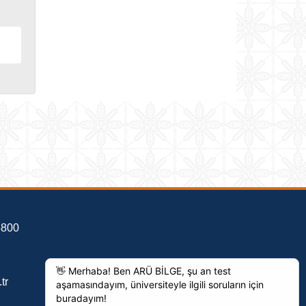
5800
tr