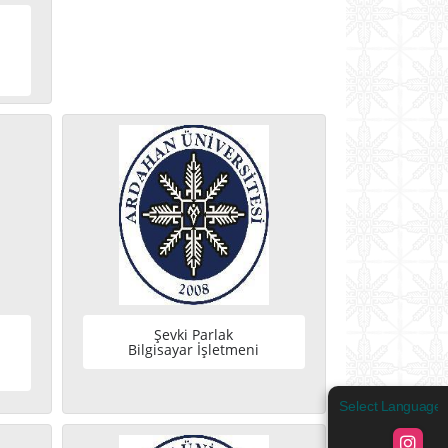
m
Şevki Parlak
Bilgisayar İşletmeni
Select Language