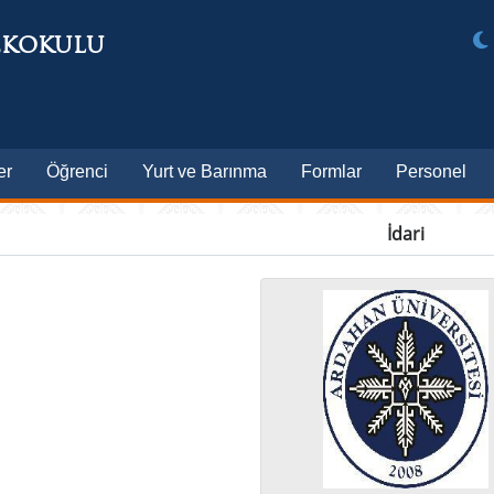
EKOKULU
er
Öğrenci
Yurt ve Barınma
Formlar
Personel
İdari