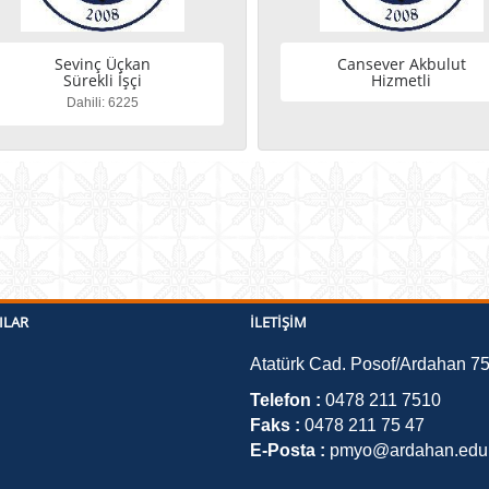
Sevinç Üçkan
Cansever Akbulut
Sürekli İşçi
Hizmetli
Dahili: 6225
ILAR
İLETIŞIM
Atatürk Cad. Posof/Ardahan 7
Telefon :
0478 211 7510
Faks :
0478 211 75 47
E-Posta :
pmyo@ardahan.edu.