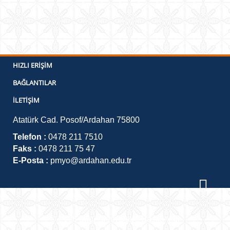
HIZLI ERIŞIM
BAĞLANTILAR
İLETIŞIM
Atatürk Cad. Posof/Ardahan 75800
Telefon :
0478 211 7510
Faks :
0478 211 75 47
E-Posta :
pmyo@ardahan.edu.tr
©
2026
Bilgi İşlem Daire Başkanlığı