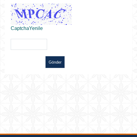
CaptchaYenile