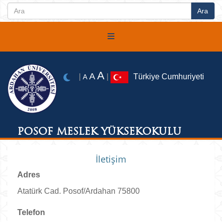
A
A
|
|
Türkiye Cumhuriyeti
A
POSOF MESLEK YÜKSEKOKULU
İletişim
Adres
Atatürk Cad. Posof/Ardahan 75800
Telefon