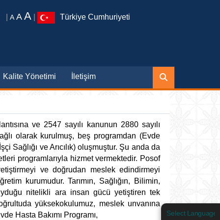
A
A
|
|
Türkiye Cumhuriyeti
A
Kalite Yönetimi
İletişim
antısına ve 2547 sayılı kanunun 2880 sayılı
bağlı olarak kurulmuş, beş programdan (Evde
İşçi Sağlığı ve Arıcılık) oluşmuştur. Şu anda da
leri programlarıyla hizmet vermektedir.
Posof
yetiştirmeyi ve doğrudan meslek edindirmeyi
ğretim kurumudur. Tarımın, Sağlığın, Bilimin,
duğu nitelikli ara insan gücü yetiştiren tek
 doğrultuda yüksekokulumuz, meslek unvanına
Select Language
 Evde Hasta Bakımı Programı,