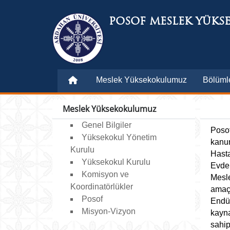
POSOF MESLEK YÜKS
Meslek Yüksekokulumuz
Bölüml
Meslek Yüksekokulumuz
Genel Bilgiler
Posof
Yüksekokul Yönetim
kanu
Kurulu
Hasta
Yüksekokul Kurulu
Evde 
Komisyon ve
Mesl
Koordinatörlükler
amaçl
Posof
Endüs
Misyon-Vizyon
kayn
sahip