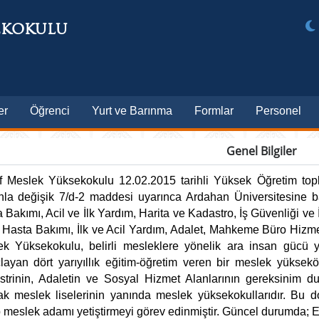
EKOKULU
er
Öğrenci
Yurt ve Barınma
Formlar
Personel
Genel Bilgiler
 Meslek Yüksekokulu 12.02.2015 tarihli Yüksek Öğretim topl
nla değişik 7/d-2 maddesi uyarınca Ardahan Üniversitesine 
 Bakımı, Acil ve İlk Yardım, Harita ve Kadastro, İş Güvenliği ve 
Hasta Bakımı, İlk ve Acil Yardım, Adalet, Mahkeme Büro Hizmet
ek Yüksekokulu, belirli mesleklere yönelik ara insan gücü 
ayan dört yarıyıllık eğitim-öğretim veren bir meslek yüksekö
trinin, Adaletin ve Sosyal Hizmet Alanlarının gereksinim duy
ak meslek liselerinin yanında meslek yüksekokullarıdır. Bu
 meslek adamı yetiştirmeyi görev edinmiştir. Güncel durumda;