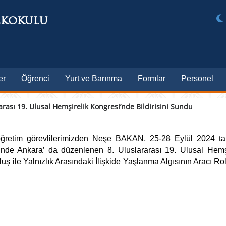
EKOKULU
er
Öğrenci
Yurt ve Barınma
Formlar
Personel
rası 19. Ulusal Hemşirelik Kongresi’nde Bildirisini Sundu
ğretim görevlilerimizden Neşe BAKAN, 25-28 Eylül 2024 tari
ğinde Ankara’ da düzenlenen 8. Uluslararası 19. Ulusal Hemş
luş ile Yalnızlık Arasındaki İlişkide Yaşlanma Algısının Aracı Rol