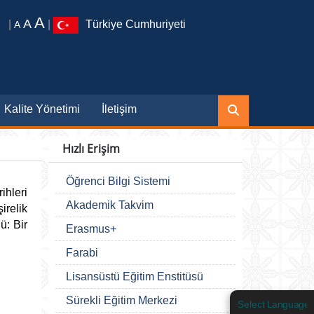
A
A
|
|
Türkiye Cumhuriyeti
A
Kalite Yönetimi
İletişim
Hızlı Erişim
Öğrenci Bilgi Sistemi
hleri
Akademik Takvim
irelik
ü: Bir
Erasmus+
Farabi
Lisansüstü Eğitim Enstitüsü
Sürekli Eğitim Merkezi
Select Language