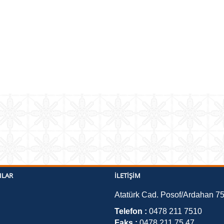
ILAR
İLETIŞIM
Atatürk Cad. Posof/Ardahan 7
Telefon :
0478 211 7510
Faks :
0478 211 75 47