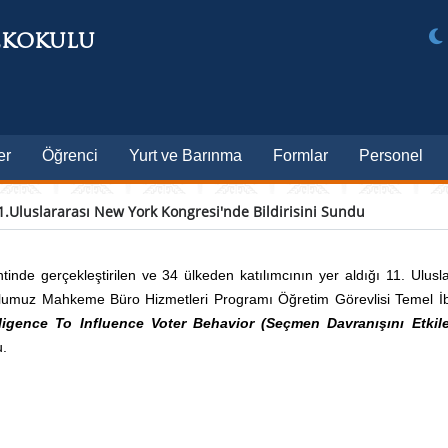
EKOKULU
er
Öğrenci
Yurt ve Barınma
Formlar
Personel
Uluslararası New York Kongresi'nde Bildirisini Sundu
inde gerçekleştirilen ve 34 ülkeden katılımcının yer aldığı 11. Ulusla
ulumuz Mahkeme Büro Hizmetleri Programı Öğretim Görevlisi Temel İ
elligence To Influence Voter Behavior (Seçmen Davranışını Etki
u.