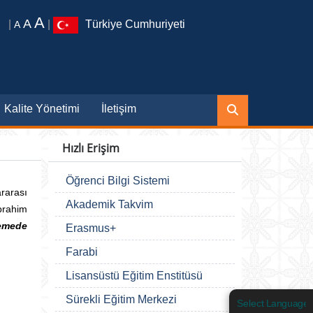
A
A
|
|
Türkiye Cumhuriyeti
A
Kalite Yönetimi
İletişim
Hızlı Erişim
Öğrenci Bilgi Sistemi
rarası
Akademik Takvim
brahim
lemede
Erasmus+
Farabi
Lisansüstü Eğitim Enstitüsü
Sürekli Eğitim Merkezi
Select Language