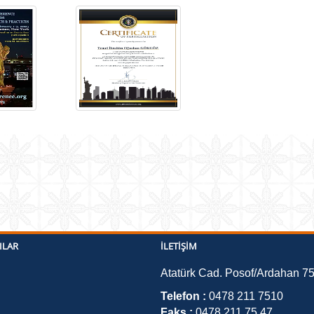
ILAR
İLETIŞIM
Atatürk Cad. Posof/Ardahan 7
Telefon :
0478 211 7510
Faks :
0478 211 75 47